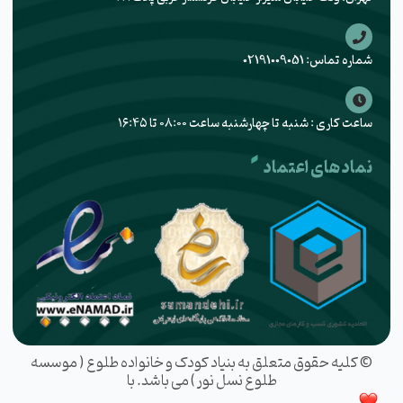
شماره تماس: 02191009051
ساعت کاری : شنبه تا چهارشنبه ساعت ۰۸:۰۰ تا ۱۶:۴۵
نماد های اعتماد
© کلیه حقوق متعلق به بنیاد کودک و خانواده طلوع ( موسسه
طلوع نسل نور ) می باشد. با