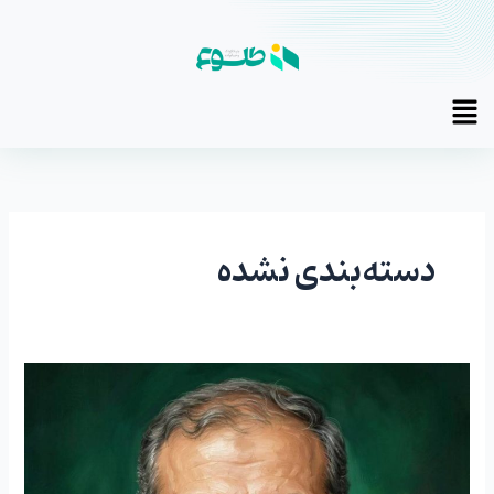
رش
ه
حتوا
Main
Menu
دسته‌بندی نشده
شهادت
سردار
سرلشکر
غلامرضا
سلیمانی