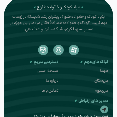
بنیاد کودک و خانواده طلوع
بنیاد کودک و خانواده طلوع، پیشران رشد شایسته در زیست
بوم تربیتی کودک و خانواده؛ همراه فعالان مردمی این حوزه در
مسیر تسهیلگری، شبکه سازی و شتابدهی.
I
n
s
لینک های مهم
دسترسی سریع
t
a
مهدا
صفحه اصلی
g
r
بازیستان
درباره ما
a
بازی‌بوم
تماس با ما
m
مسیر های ارتباطی
تهران، ونک خیابان شیراز خیابان گرمسار غربی پلاک ۴۸