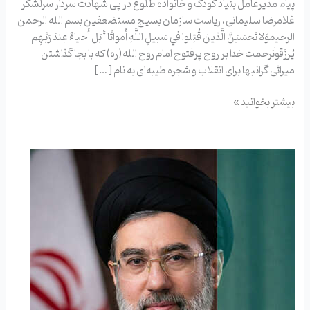
پیام مدیرعامل بنیاد کودک و خانواده طلوع در پی شهادت سردار سرلشکر
غلامرضا سلیمانی، ریاست سازمان بسیج مستضعفین بسم الله‌ الرحمن
الرحیموَلا تَحسَبَنَّ الَّذينَ قُتِلوا في سَبيلِ اللَّهِ أَمواتًا ۚ بَل أَحياءٌ عِندَ رَبِّهِم
يُرزَقونَرحمت خدا بر روح پرفتوح امام روح الله(ره) که با بجا گذاشتن
میراثی گرانبها برای انقلاب و شجره طیبه‌ای به نام […]
بیشتر بخوانید »
پیام
بیعت
بنیاد
طلوع
با
رهبر
انقلاب