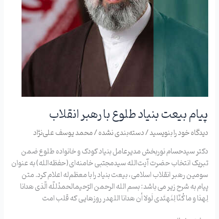
پیام بیعت بنیاد طلوع با رهبر انقلاب
دیدگاه‌ خود را بنویسید
/
دسته‌بندی نشده
/
محمد یوسف علی‌نژاد
دکتر سیدحسام نوربخش مدیرعامل بنیاد کودک و خانواده طلوع ضمن
تبریک انتخاب حضرت آیت‌الله سیدمجتبی خامنه‌ای(حفظه‌الله) به عنوان
سومین رهبر انقلاب اسلامی، بیعت بنیاد را با معظم‌له اعلام کرد. متن
پیام به شرح زیر می باشد: بسم الله‌ الرحمن الرّحیمالحمدُللّه الّذی هدانا
لِهذا و ما كُنّا لِنَهتَدی لَولا أن هدانا اللهدر روزهایی که قلب امت