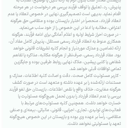
بازیستان مختار است بدون الزام به ارائه دلیل یا توضیح، نسبت به
پذیرش، رد، تعلیق یا توقف فرآیند بررسی هر درخواست در هر مرحله
اقدام نماید. بدیهی است تصمیم‌گیری نهایی در خصوص انعقاد یا عدم
انعقاد قرارداد، منحصراً در اختیار بازیستان بوده و متقاضی حق هرگونه
اعتراض، مطالبه یا ادعا در این خصوص را از خود سلب می‌نماید.
⁃ در صورت احراز شرایط اولیه و اعلام آمادگی برای ادامه فرآیند، هرگونه
همکاری منوط به انعقاد قرارداد رسمی مستقل، پذیرش کامل مفاد آن،
ارائه تضامین و مدارک موردنیاز و انجام کلیه تشریفات قانونی خواهد
بود. مفاد قرارداد رسمی، صرف‌نظر از هرگونه مکاتبه، مذاکره یا تفاهم
شفاهی یا کتبی پیشین، ملاک نهایی روابط طرفین بوده و جایگزین
تمامی توافقات قبلی خواهد شد.
⁃ کاربر مسئولیت کامل صحت، دقت و اصالت کلیه اطلاعات، مدارک و
مستندات ارائه‌شده را بر عهده داشته و متعهد است در صورت کشف
هرگونه مغایرت، خلاف واقع یا نقص اطلاعات، بازیستان حق لغو فرآیند
بررسی یا عدم انعقاد قرارداد را بدون تحمل هیچ‌گونه مسئولیت یا
خسارت خواهد داشت. همچنین کلیه مسئولیت‌های مرتبط با
فعالیت‌های تولیدی، تجاری، اجرایی، قانونی، مالیاتی، بیمه‌ای و صنفی
متقاضی، رأساً بر عهده وی بوده و بازیستان در این خصوص هیچ‌گونه
تعهد یا مسئولیتی نخواهد داشت.