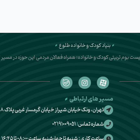
بنیاد کودک و خانواده طلوع
زیست بوم تربیتی کودک و خانواده؛ همراه فعالان مردمی این حوزه در مس
I
n
s
t
مسیر های ارتباطی
a
تهران، ونک خیابان شیراز خیابان گرمسار غربی پلاک ۴۸
g
r
شماره تماس: 02191009051
a
m
ساعت کاری : شنبه تا چهارشنبه ساعت ۰۸:۰۰ تا ۱۶:۴۵